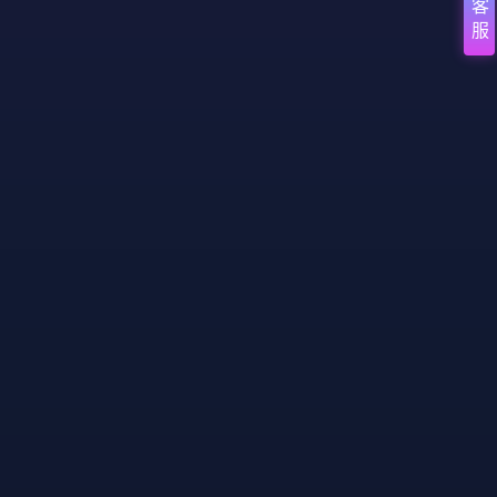
水平。
业赋能。